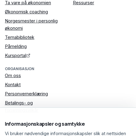
Ta vare på økonomien
Ressurser
Økonomisk coaching
Norgesmester i personlig
økonomi
Temabibliotek
Påmelding
Kursportal
ORGANISASJON
Om oss
Kontakt
Personvernerklæring
Betalings- og
forretningsvilkår
Informasjonskapsler og samtykke
NYHETSBREV
Lurer du på noe om økonomien?
Tips om kurs og personlig økonomi – typisk én til
Vi bruker nødvendige informasjonskapsler slik at nettsiden