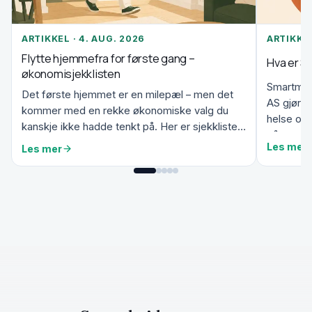
ARTIKKEL · 4. AUG. 2026
ARTIKKEL
Flytte hjemmefra for første gang –
Hva er S
økonomisjekklisten
Smartmeto
Det første hjemmet er en milepæl – men det
AS gjør 
kommer med en rekke økonomiske valg du
helse og l
kanskje ikke hadde tenkt på. Her er sjekklisten
går ut på,
som hjelper deg å st...
Les mer
Les mer