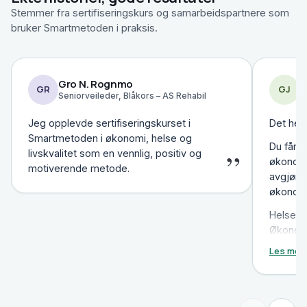
Stemmer fra sertifiseringskurs og samarbeidspartnere som
bruker Smartmetoden i praksis.
Gro N. Rognmo
G
GR
GJ
Seniorveileder, Blåkors – AS Rehabil
K
Jeg opplevde sertifiseringskurset i
Det hel
Smartmetoden i økonomi, helse og
Du får e
”
livskvalitet som en vennlig, positiv og
økonomi,
motiverende metode.
avgjørel
økonomi
Helse: 
Økonomi 
helse er
Les mer
se ut. L
kurset. 
dette ti
kan bli 